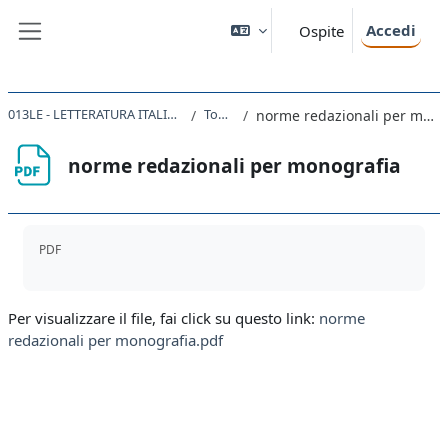
Vai al contenuto principale
Accedi
Ospite
Pannello laterale
013LE - LETTERATURA ITALIANA 2020
Topic 1
norme redazionali per monografia
norme redazionali per monografia
Aggregazione dei criteri
PDF
Per visualizzare il file, fai click su questo link:
norme
redazionali per monografia.pdf