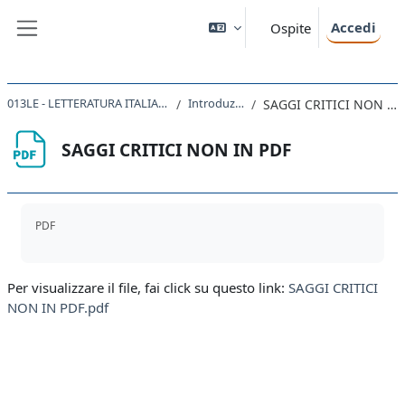
Vai al contenuto principale
Accedi
Ospite
Pannello laterale
013LE - LETTERATURA ITALIANA 2020
Introduzione
SAGGI CRITICI NON IN PDF
SAGGI CRITICI NON IN PDF
Aggregazione dei criteri
PDF
Per visualizzare il file, fai click su questo link:
SAGGI CRITICI
NON IN PDF.pdf