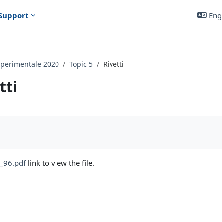
Support
Engl
 Sperimentale 2020
Topic 5
Rivetti
tti
uirements
_96.pdf
link to view the file.