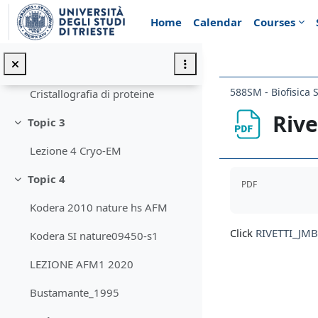
Skip to main content
Libro " Metodi di Biofisica Molecolare"
Home
Calendar
Courses
Libro "Molecular and cellular biophysics"
Lezione2,3
Collapse
588SM - Biofisica
Cristallografia di proteine
Rive
Topic 3
Collapse
Lezione 4 Cryo-EM
Completion req
Topic 4
PDF
Collapse
Kodera 2010 nature hs AFM
Click
RIVETTI_JMB
Kodera SI nature09450-s1
LEZIONE AFM1 2020
Bustamante_1995