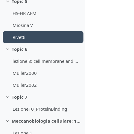
Topic 5
Collapse
HS-HR AFM
Miosina V
Rivetti
Topic 6
Collapse
lezione 8: cell membrane and membrane potential
Muller2000
Muller2002
Topic 7
Collapse
Lezione10_ProteinBinding
Meccanobiologia cellulare: 1. Introduction
Collapse
Lezione 1