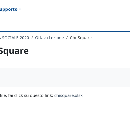
upporto
A SOCIALE 2020
Ottava Lezione
Chi-Square
-Square
i criteri
file, fai click su questo link:
chisquare.xlsx