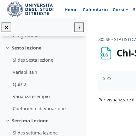
Vai al contenuto principale
Home
Calendario
Corsi
S
Quinta lezione
Minimizza
Slides Quinta lezione
Istogramma
305SF - STATISTIC
Sesta lezione
Chi
Minimizza
Slides Sesta lezione
Variabilita 1
Aggregazione de
XLSX
Quiz 2
Varianza esempio
Per visualizzare il 
Coefficiente di Variazione
Settima Lezione
Minimizza
Slides settima lezione