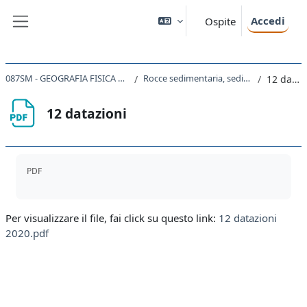
Vai al contenuto principale
Accedi
Ospite
Pannello laterale
087SM - GEOGRAFIA FISICA E GEOLOGIA 2020
Rocce sedimentaria, sedimenti, trasporto
12 datazioni
12 datazioni
Aggregazione dei criteri
PDF
Per visualizzare il file, fai click su questo link:
12 datazioni
2020.pdf