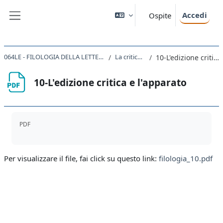
Vai al contenuto principale
Accedi
Ospite
Pannello laterale
064LE - FILOLOGIA DELLA LETTERATURA ITALIANA 2020
La critica del testo
10-L'edizione critica e l'apparato
10-L'edizione critica e l'apparato
Aggregazione dei criteri
PDF
Per visualizzare il file, fai click su questo link:
filologia_10.pdf