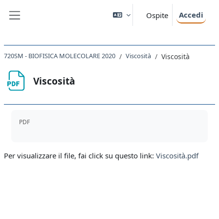
Vai al contenuto principale
Accedi
Ospite
Pannello laterale
720SM - BIOFISICA MOLECOLARE 2020
Viscosità
Viscosità
Viscosità
Aggregazione dei criteri
PDF
Per visualizzare il file, fai click su questo link:
Viscosità.pdf