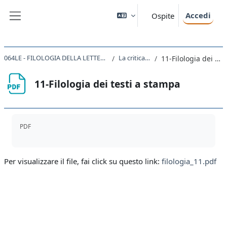
Vai al contenuto principale
Accedi
Ospite
Pannello laterale
064LE - FILOLOGIA DELLA LETTERATURA ITALIANA 2020
La critica del testo
11-Filologia dei testi a stampa
11-Filologia dei testi a stampa
Aggregazione dei criteri
PDF
Per visualizzare il file, fai click su questo link:
filologia_11.pdf