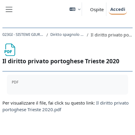
Vai al contenuto principale
Accedi
Ospite
Pannello laterale
023GI - SISTEMI GIURIDICI COMPARATI 2020
Diritto spagnolo e portoghese - slides
Il diritto privato portoghese Trieste 2020
Il diritto privato portoghese Trieste 2020
Aggregazione dei criteri
PDF
Per visualizzare il file, fai click su questo link:
Il diritto privato
portoghese Trieste 2020.pdf