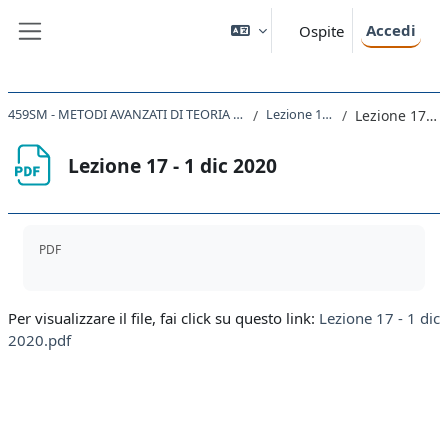
Vai al contenuto principale
Accedi
Ospite
Pannello laterale
459SM - METODI AVANZATI DI TEORIA QUANTISTICA DEI CAMPI 2020
Lezione 17 - 01/12/20
Lezione 17 - 1 dic 2020
Lezione 17 - 1 dic 2020
Aggregazione dei criteri
PDF
Per visualizzare il file, fai click su questo link:
Lezione 17 - 1 dic
2020.pdf