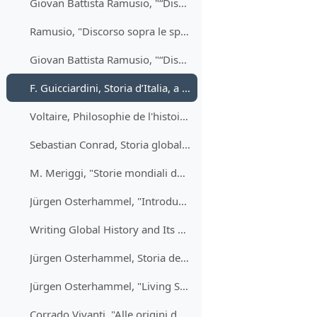
Giovan Battista Ramusio, "“Discorso notabile sopra varii viaggi per li quali sono state condotte fino a’ tempi nostri le spezierie e altri nuovi che se potriano usare per condurle” (1554)
Ramusio, "Discorso sopra le spezierie" (1554)
Giovan Battista Ramusio, "“Discorso notabile sopra varii viaggi per li quali sono state condotte fino a’ tempi nostri le spezierie e altri nuovi che se potriano usare per condurle” (1554)
F. Guicciardini, Storia d’Italia, a cura di S. Seidel Menchi, Torino, Einaudi, 1971
Voltaire, Philosophie de l'histoire (1765)
Sebastian Conrad, Storia globale. Un'introduzione (Roma, Carocci, 2015)
M. Meriggi, "Storie mondiali dell’Ottocento" (2010)
Jürgen Osterhammel, "Introduction" a The Transformation of the World. A Global History of the Nineteenth Century (2014)
Writing Global History and Its Challenges—A Workshop with Jürgen Osterhammel and Geoffrey Parker
Jürgen Osterhammel, Storia della Cina moderna, Torino, Einaudi, 1989, capitoli scelti
Jürgen Osterhammel, "Living Standards. Risk and Security in Material Life", chapt. 5 di The Transformation of the World (2014)
Corrado Vivanti, "Alle origini dell'idea di civiltà.le scoperte geografiche e gli scritti di Henri de la Popelinière"