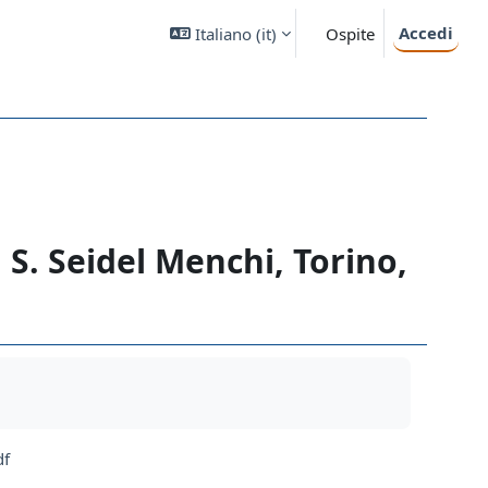
Accedi
Italiano ‎(it)‎
Ospite
di S. Seidel Menchi, Torino,
df