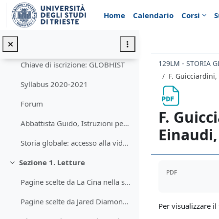
Vai al contenuto principale
Home
Calendario
Corsi
S
Sezione introduttiva. Titolo del corso 2020-2021
Minimizza
129LM - STORIA 
Chiave di iscrizione: GLOBHIST
F. Guicciardini,
Syllabus 2020-2021
Forum
F. Guicci
Abbattista Guido, Istruzioni per la redazione di relazioni, tesine e tesi
Einaudi,
Storia globale: accesso alla videoregistrazione delle lezioni su Stream
Sezione 1. Letture
Aggregazione de
Minimizza
PDF
Pagine scelte da La Cina nella storia globale
Pagine scelte da Jared Diamond, Armi, acciaio e malattie (1997)
Per visualizzare il 