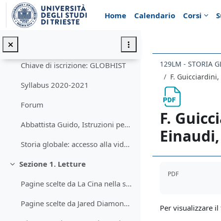
Vai al contenuto principale
Home
Calendario
Corsi
S
Sezione introduttiva. Titolo del corso 2020-2021
Minimizza
129LM - STORIA 
Chiave di iscrizione: GLOBHIST
F. Guicciardini,
Syllabus 2020-2021
Forum
F. Guicci
Abbattista Guido, Istruzioni per la redazione di relazioni, tesine e tesi
Einaudi,
Storia globale: accesso alla videoregistrazione delle lezioni su Stream
Sezione 1. Letture
Aggregazione de
Minimizza
PDF
Pagine scelte da La Cina nella storia globale
Pagine scelte da Jared Diamond, Armi, acciaio e malattie (1997)
Per visualizzare il 