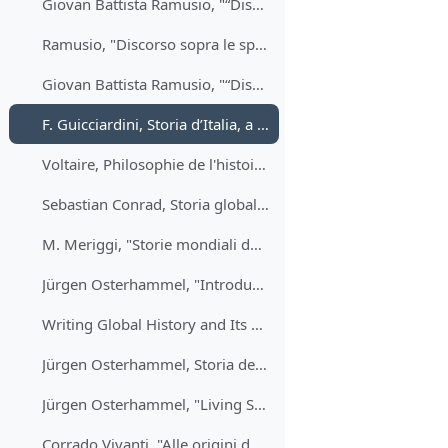
Giovan Battista Ramusio, "“Discorso notabile sopra varii viaggi per li quali sono state condotte fino a’ tempi nostri le spezierie e altri nuovi che se potriano usare per condurle” (1554)
Ramusio, "Discorso sopra le spezierie" (1554)
Giovan Battista Ramusio, "“Discorso notabile sopra varii viaggi per li quali sono state condotte fino a’ tempi nostri le spezierie e altri nuovi che se potriano usare per condurle” (1554)
F. Guicciardini, Storia d’Italia, a cura di S. Seidel Menchi, Torino, Einaudi, 1971
Voltaire, Philosophie de l'histoire (1765)
Sebastian Conrad, Storia globale. Un'introduzione (Roma, Carocci, 2015)
M. Meriggi, "Storie mondiali dell’Ottocento" (2010)
Jürgen Osterhammel, "Introduction" a The Transformation of the World. A Global History of the Nineteenth Century (2014)
Writing Global History and Its Challenges—A Workshop with Jürgen Osterhammel and Geoffrey Parker
Jürgen Osterhammel, Storia della Cina moderna, Torino, Einaudi, 1989, capitoli scelti
Jürgen Osterhammel, "Living Standards. Risk and Security in Material Life", chapt. 5 di The Transformation of the World (2014)
Corrado Vivanti, "Alle origini dell'idea di civiltà.le scoperte geografiche e gli scritti di Henri de la Popelinière"