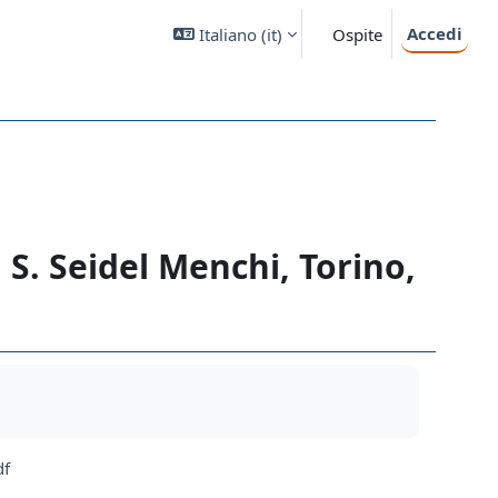
Accedi
Italiano ‎(it)‎
Ospite
di S. Seidel Menchi, Torino,
df