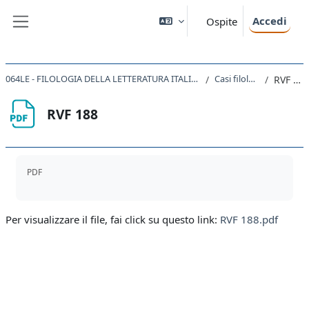
Vai al contenuto principale
Accedi
Ospite
Pannello laterale
064LE - FILOLOGIA DELLA LETTERATURA ITALIANA 2020
Casi filologici
RVF 188
RVF 188
Aggregazione dei criteri
PDF
Per visualizzare il file, fai click su questo link:
RVF 188.pdf