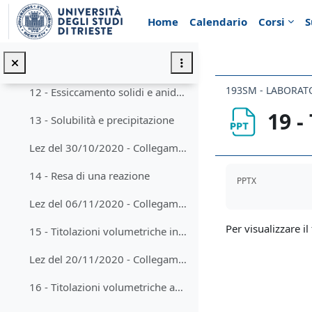
Vai al contenuto principale
10 - Acqua
Home
Calendario
Corsi
S
Lez del 24/10/2020 - Collegamento a STREAM
11 - Tecniche di separazione
193SM - LABORAT
12 - Essiccamento solidi e anidridificazione solventi
19 -
13 - Solubilità e precipitazione
Lez del 30/10/2020 - Collegamento a STREAM
Aggregazione de
14 - Resa di una reazione
PPTX
Lez del 06/11/2020 - Collegamento a STREAM
Per visualizzare il 
15 - Titolazioni volumetriche in generale
Lez del 20/11/2020 - Collegamento a STREAM
16 - Titolazioni volumetriche acido - base