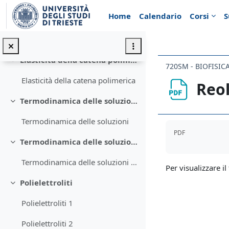
Vai al contenuto principale
Home
Calendario
Corsi
S
Termodinamica statistica
Minimizza
Termodinamica statistica
Elasticità della catena polimerica
Minimizza
720SM - BIOFISI
Elasticità della catena polimerica
Reol
Termodinamica delle soluzioni
Minimizza
Termodinamica delle soluzioni
Aggregazione de
PDF
Termodinamica delle soluzioni polimeriche
Minimizza
Termodinamica delle soluzioni polimeriche
Per visualizzare il 
Polielettroliti
Minimizza
Polielettroliti 1
Polielettroliti 2