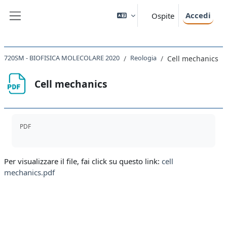
Vai al contenuto principale
Accedi
Ospite
Pannello laterale
720SM - BIOFISICA MOLECOLARE 2020
Reologia
Cell mechanics
Cell mechanics
Aggregazione dei criteri
PDF
Per visualizzare il file, fai click su questo link:
cell
mechanics.pdf