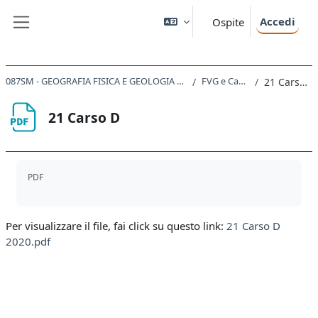
Vai al contenuto principale
Accedi
Ospite
Pannello laterale
087SM - GEOGRAFIA FISICA E GEOLOGIA 2020
FVG e Carso
21 Carso D
21 Carso D
Aggregazione dei criteri
PDF
Per visualizzare il file, fai click su questo link:
21 Carso D
2020.pdf