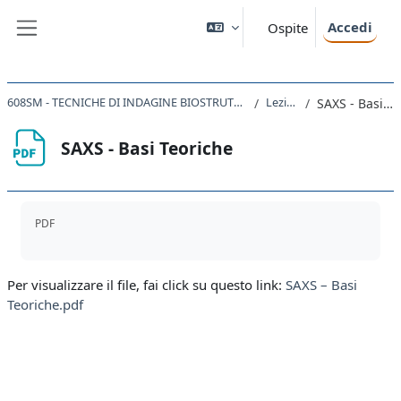
Vai al contenuto principale
Accedi
Ospite
Pannello laterale
608SM - TECNICHE DI INDAGINE BIOSTRUTTURALE CON LUCE DI SINCROTRONE 2020
Lezione IV
SAXS - Basi Teoriche
SAXS - Basi Teoriche
Aggregazione dei criteri
PDF
Per visualizzare il file, fai click su questo link:
SAXS – Basi
Teoriche.pdf