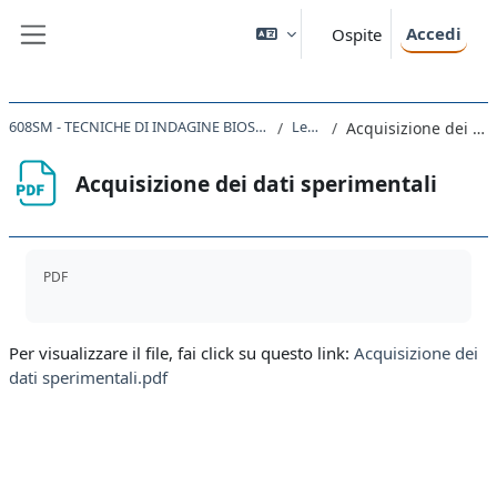
Vai al contenuto principale
Accedi
Ospite
Pannello laterale
608SM - TECNICHE DI INDAGINE BIOSTRUTTURALE CON LUCE DI SINCROTRONE 2020
Lezione V
Acquisizione dei dati sperimentali
Acquisizione dei dati sperimentali
Aggregazione dei criteri
PDF
Per visualizzare il file, fai click su questo link:
Acquisizione dei
dati sperimentali.pdf