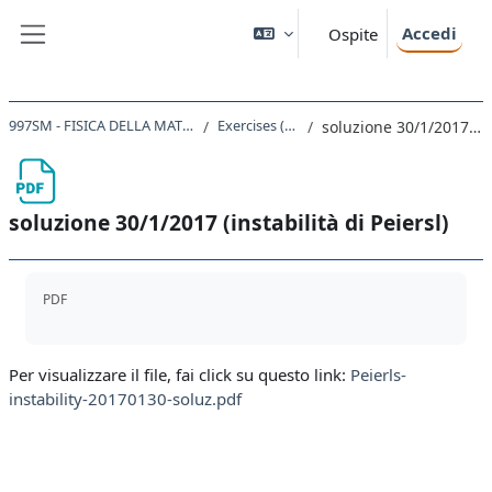
Vai al contenuto principale
Accedi
Ospite
Pannello laterale
997SM - FISICA DELLA MATERIA CONDENSATA I 2020
Exercises (Dec 23, Jan 11)
soluzione 30/1/2017 (instabilità di Peiersl)
soluzione 30/1/2017 (instabilità di Peiersl)
Aggregazione dei criteri
PDF
Per visualizzare il file, fai click su questo link:
Peierls-
instability-20170130-soluz.pdf