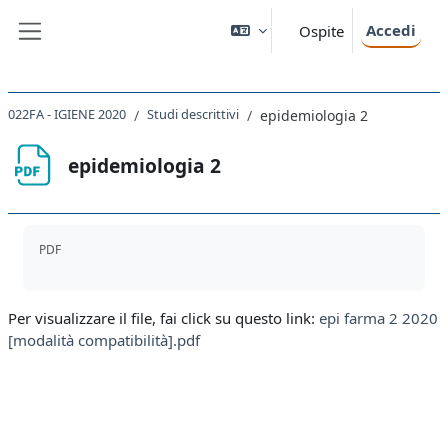
Vai al contenuto principale
Accedi
Ospite
Pannello laterale
022FA - IGIENE 2020
Studi descrittivi
epidemiologia 2
epidemiologia 2
Aggregazione dei criteri
PDF
Per visualizzare il file, fai click su questo link:
epi farma 2 2020
[modalità compatibilità].pdf