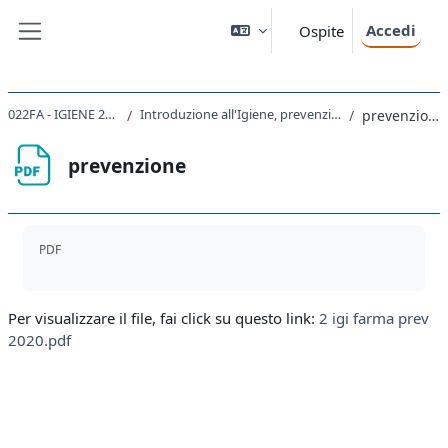
Vai al contenuto principale
Accedi
Ospite
Pannello laterale
022FA - IGIENE 2020
Introduzione all'Igiene, prevenzione
prevenzione
prevenzione
Aggregazione dei criteri
PDF
Per visualizzare il file, fai click su questo link:
2 igi farma prev
2020.pdf