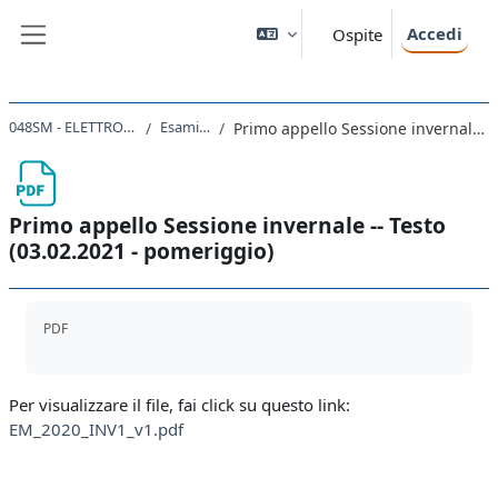
Vai al contenuto principale
Accedi
Ospite
Pannello laterale
048SM - ELETTROMAGNETISMO 2020
Esami 2020-2021
Primo appello Sessione invernale -- Testo (03.02.2021 - pomeriggio)
Primo appello Sessione invernale -- Testo
(03.02.2021 - pomeriggio)
Aggregazione dei criteri
PDF
Per visualizzare il file, fai click su questo link:
EM_2020_INV1_v1.pdf