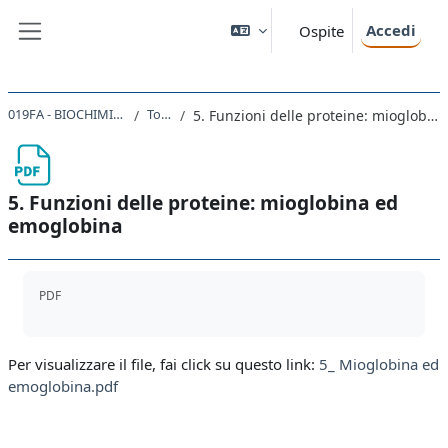
Vai al contenuto principale
Accedi
Ospite
Pannello laterale
019FA - BIOCHIMICA 2020-21
Topic 2
5. Funzioni delle proteine: mioglobina ed emoglobina
5. Funzioni delle proteine: mioglobina ed
emoglobina
Aggregazione dei criteri
PDF
Per visualizzare il file, fai click su questo link:
5_ Mioglobina ed
emoglobina.pdf