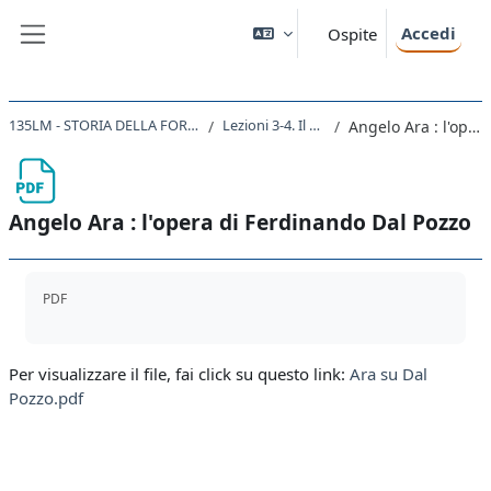
Vai al contenuto principale
Accedi
Ospite
Pannello laterale
135LM - STORIA DELLA FORMAZIONE DEGLI STATI NAZIONALI NEL XIX SECOLO 2020
Lezioni 3-4. Il governo austriaco in Italia
Angelo Ara : l'opera di Ferdinando Dal Pozzo
Angelo Ara : l'opera di Ferdinando Dal Pozzo
Aggregazione dei criteri
PDF
Per visualizzare il file, fai click su questo link:
Ara su Dal
Pozzo.pdf