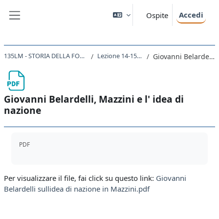
Vai al contenuto principale
Accedi
Ospite
Pannello laterale
135LM - STORIA DELLA FORMAZIONE DEGLI STATI NAZIONALI NEL XIX SECOLO 2020
Lezione 14-15. Mazzini e la Giovine Italia.
Giovanni Belardelli, Mazzini e l' idea di nazione
Giovanni Belardelli, Mazzini e l' idea di
nazione
Aggregazione dei criteri
PDF
Per visualizzare il file, fai click su questo link:
Giovanni
Belardelli sullidea di nazione in Mazzini.pdf