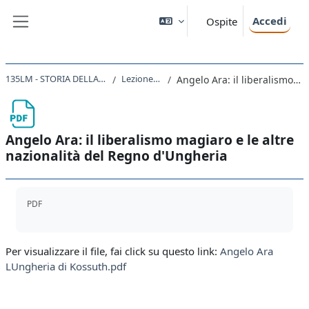
Vai al contenuto principale
Accedi
Ospite
Pannello laterale
135LM - STORIA DELLA FORMAZIONE DEGLI STATI NAZIONALI NEL XIX SECOLO 2020
Lezione 18-19 Il 1848 in Europa
Angelo Ara: il liberalismo magiaro e le altre nazionalità del Regno d'Ungheria
Angelo Ara: il liberalismo magiaro e le altre
nazionalità del Regno d'Ungheria
Aggregazione dei criteri
PDF
Per visualizzare il file, fai click su questo link:
Angelo Ara
LUngheria di Kossuth.pdf