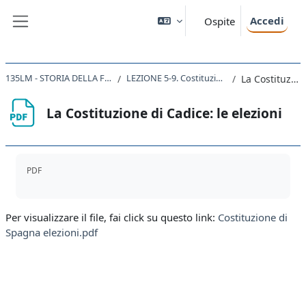
Vai al contenuto principale
Accedi
Ospite
Pannello laterale
135LM - STORIA DELLA FORMAZIONE DEGLI STATI NAZIONALI NEL XIX SECOLO 2020
LEZIONE 5-9. Costituzioni. La Charte octroyée di Luigi XVIII. Tentativi costituzionali in Spagna, a Napoli e a Torino (1820-23).
La Costituzione di Cadice: le elezioni
La Costituzione di Cadice: le elezioni
Aggregazione dei criteri
PDF
Per visualizzare il file, fai click su questo link:
Costituzione di
Spagna elezioni.pdf