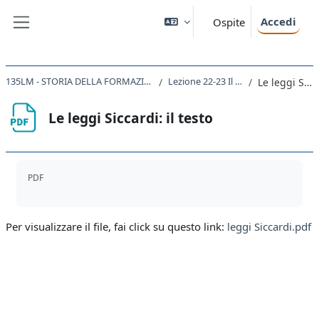
Vai al contenuto principale
Accedi
Ospite
Pannello laterale
135LM - STORIA DELLA FORMAZIONE DEGLI STATI NAZIONALI NEL XIX SECOLO 2020
Lezione 22-23 Il Piemonte dopo il 49
Le leggi Siccardi: il testo
Le leggi Siccardi: il testo
Aggregazione dei criteri
PDF
Per visualizzare il file, fai click su questo link:
leggi Siccardi.pdf