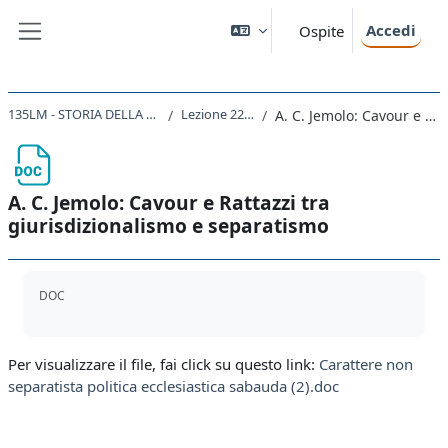
Vai al contenuto principale
Accedi
Ospite
Pannello laterale
135LM - STORIA DELLA FORMAZIONE DEGLI STATI NAZIONALI NEL XIX SECOLO 2020
Lezione 22-23 Il Piemonte dopo il 49
A. C. Jemolo: Cavour e Rattazzi tra giurisdizionalismo e separatismo
A. C. Jemolo: Cavour e Rattazzi tra
giurisdizionalismo e separatismo
Aggregazione dei criteri
DOC
Per visualizzare il file, fai click su questo link:
Carattere non
separatista politica ecclesiastica sabauda (2).doc