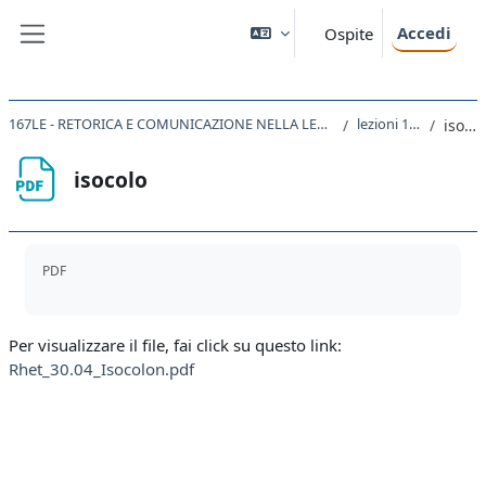
Vai al contenuto principale
Accedi
Ospite
Pannello laterale
167LE - RETORICA E COMUNICAZIONE NELLA LETTERATURA LATINA 2020
lezioni 15 e 16
isocolo
isocolo
Aggregazione dei criteri
PDF
Per visualizzare il file, fai click su questo link:
Rhet_30.04_Isocolon.pdf