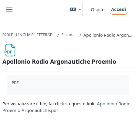
Vai al contenuto principale
Accedi
Ospite
Pannello laterale
020LE - LINGUA E LETTERATURA LATINA 2020
Seconda unità
Apollonio Rodio Argonautiche Proemio
Apollonio Rodio Argonautiche Proemio
Aggregazione dei criteri
PDF
Per visualizzare il file, fai click su questo link:
Apollonio Rodio
Proemio Argonautiche.pdf