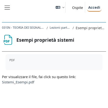
Vai al contenuto principale
Accedi
Ospite
Pannello laterale
031IN - TEORIA DEI SEGNALI 2020-2021
Lezioni: parte prima
Esempi proprietà sistemi
Esempi proprietà sistemi
Aggregazione dei criteri
PDF
Per visualizzare il file, fai click su questo link:
Sistemi_Esempi.pdf