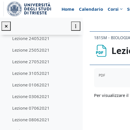
Vai al contenuto principale
Lezione 17052021
Home
Calendario
Corsi
S
Lezione 18052021
Lezione 20052021
181SM - BIOLOGIA
Lezione 24052021
Lezi
Lezione 25052021
Lezione 27052021
Aggregazione de
Lezione 31052021
PDF
Lezione 01062021
Per visualizzare il 
Lezione 03062021
Lezione 07062021
Lezione 08062021