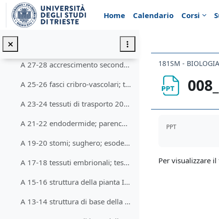
Vai al contenuto principale
A 33-34 il trasporto della linfa grezza ed elaborata 2020 05 06
Home
Calendario
Corsi
S
A 31-32 metamorfosi organi assili; la foglia e sue metamorfosi 2020 050 05
A 29-30 libro secondario; monocotiledoni pseudoarboree; radice primaria e secondaria 2020 04 30
181SM - BIOLOGIA
A 27-28 accrescimento secondario in spessore del fusto 2020 04 29
008
A 25-26 fasci cribro-vascolari; teoria della stele 2020 04 28
A 23-24 tessuti di trasporto 2020 04 24
Aggregazione de
A 21-22 endodermide; parenchimi; tessuti di sostegno 2020 04 22
PPT
A 19-20 stomi; sughero; esoderma 2020 04 21
Per visualizzare il 
A 17-18 tessuti embrionali; tessuti tegumentali - rizo- ed epidermide con annessi 2020 04 20
A 15-16 struttura della pianta III; forme biologiche e di crescita 2020 04 17
A 13-14 struttura di base della pianta II 2020 04 16