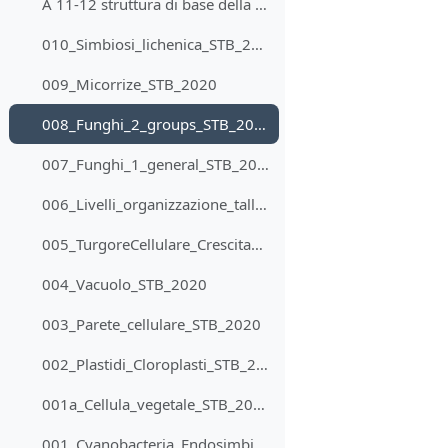
A 11-12 struttura di base della pianta I 2020 04 15
010_Simbiosi_lichenica_STB_2020
009_Micorrize_STB_2020
008_Funghi_2_groups_STB_2020
007_Funghi_1_general_STB_2020
006_Livelli_organizzazione_tallofite_STB_2020
005_TurgoreCellulare_CrescitaAcida_STB_2020
004_Vacuolo_STB_2020
003_Parete_cellulare_STB_2020
002_Plastidi_Cloroplasti_STB_2020
001a_Cellula_vegetale_STB_2020
001_Cyanobacteria_Endosimbiosi_STB_2020