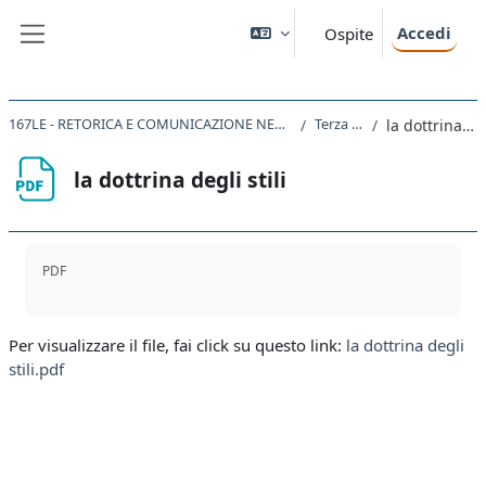
Vai al contenuto principale
Accedi
Ospite
Pannello laterale
167LE - RETORICA E COMUNICAZIONE NELLA LETTERATURA LATINA 2020
Terza lezione
la dottrina degli stili
la dottrina degli stili
Aggregazione dei criteri
PDF
Per visualizzare il file, fai click su questo link:
la dottrina degli
stili.pdf