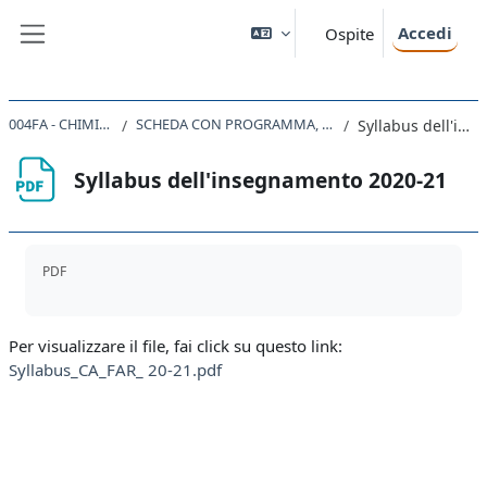
Vai al contenuto principale
Accedi
Ospite
Pannello laterale
004FA - CHIMICA ANALITICA 2020
SCHEDA CON PROGRAMMA, OBIETTIVI FORMATIVI, TESTI E ORARI
Syllabus dell'insegnamento 2020-21
Syllabus dell'insegnamento 2020-21
Aggregazione dei criteri
PDF
Per visualizzare il file, fai click su questo link:
Syllabus_CA_FAR_ 20-21.pdf