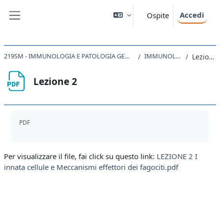
Vai al contenuto principale
Accedi
Ospite
Pannello laterale
219SM - IMMUNOLOGIA E PATOLOGIA GENERALE 2020
IMMUNOLOGIA
Lezione 2
Lezione 2
Aggregazione dei criteri
PDF
Per visualizzare il file, fai click su questo link:
LEZIONE 2 I
innata cellule e Meccanismi effettori dei fagociti.pdf