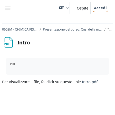
Vai al contenuto principale
Accedi
Ospite
Pannello laterale
060SM - CHIMICA FISICA II 2020
Presentazione del corso. Crisi della meccanica classica
Intro
Intro
Aggregazione dei criteri
PDF
Per visualizzare il file, fai click su questo link:
Intro.pdf