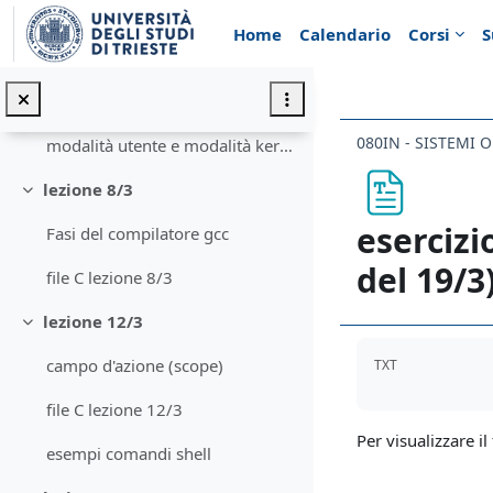
Vai al contenuto principale
Introduzione
Home
Calendario
Corsi
S
lezione 5/3
Minimizza
Kernel tasks
080IN - SISTEMI O
modalità utente e modalità kernel, spazio utente e spazio kernel
lezione 8/3
Minimizza
esercizi
Fasi del compilatore gcc
del 19/3
file C lezione 8/3
lezione 12/3
Minimizza
Aggregazione de
campo d'azione (scope)
TXT
file C lezione 12/3
Per visualizzare il 
esempi comandi shell