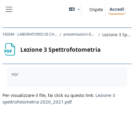
Vai al contenuto principale
Accedi
Ospite
Pannello laterale
193SM - LABORATORIO DI CHIMICA E BIOCHIMICA 2020
presentazioni delle lezioni teoriche
Lezione 3 Spettrofotometria
Lezione 3 Spettrofotometria
Aggregazione dei criteri
PDF
Per visualizzare il file, fai click su questo link:
Lezione 3
spettrofotometria 2020_2021.pdf