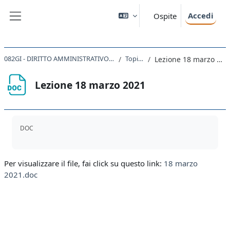
Vai al contenuto principale
Accedi
Ospite
Pannello laterale
082GI - DIRITTO AMMINISTRATIVO 2020
Topic 2
Lezione 18 marzo 2021
Lezione 18 marzo 2021
Aggregazione dei criteri
DOC
Per visualizzare il file, fai click su questo link:
18 marzo
2021.doc