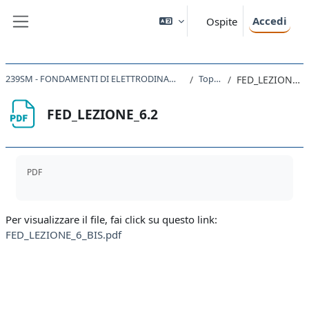
Vai al contenuto principale
Accedi
Ospite
Pannello laterale
239SM - FONDAMENTI DI ELETTRODINAMICA 2019
Topic 1
FED_LEZIONE_6.2
FED_LEZIONE_6.2
Aggregazione dei criteri
PDF
Per visualizzare il file, fai click su questo link:
FED_LEZIONE_6_BIS.pdf