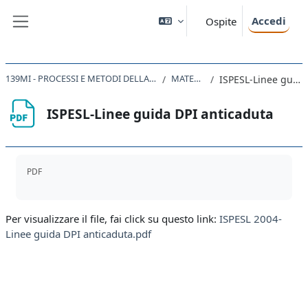
Vai al contenuto principale
Accedi
Ospite
Pannello laterale
139MI - PROCESSI E METODI DELLA PROGETTAZIONE EDILIZIA IN SICUREZZA 2020
MATERIALI UTILI
ISPESL-Linee guida DPI anticaduta
ISPESL-Linee guida DPI anticaduta
Aggregazione dei criteri
PDF
Per visualizzare il file, fai click su questo link:
ISPESL 2004-
Linee guida DPI anticaduta.pdf