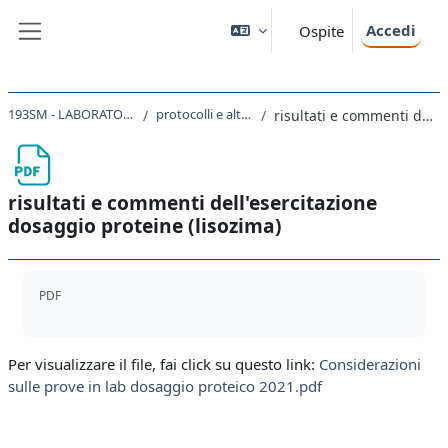
Vai al contenuto principale
Accedi
Ospite
Pannello laterale
193SM - LABORATORIO DI CHIMICA E BIOCHIMICA 2020
protocolli e altro materiale per le esercitazioni
risultati e commenti dell'esercitazione dosaggio proteine (lisozima)
risultati e commenti dell'esercitazione
dosaggio proteine (lisozima)
Aggregazione dei criteri
PDF
Per visualizzare il file, fai click su questo link:
Considerazioni
sulle prove in lab dosaggio proteico 2021.pdf