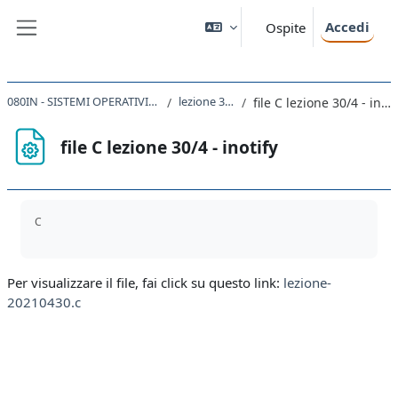
Vai al contenuto principale
Accedi
Ospite
Pannello laterale
080IN - SISTEMI OPERATIVI 2020
lezione 30/4
file C lezione 30/4 - inotify
file C lezione 30/4 - inotify
Aggregazione dei criteri
C
Per visualizzare il file, fai click su questo link:
lezione-
20210430.c