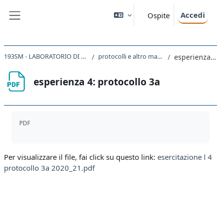
Vai al contenuto principale
Accedi
Ospite
Pannello laterale
193SM - LABORATORIO DI CHIMICA E BIOCHIMICA 2020
protocolli e altro materiale per le esercitazioni
esperienza 4: protocollo 3a
esperienza 4: protocollo 3a
Aggregazione dei criteri
PDF
Per visualizzare il file, fai click su questo link:
esercitazione l 4
protocollo 3a 2020_21.pdf