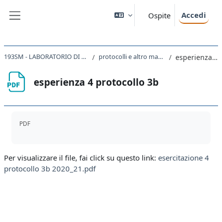
Vai al contenuto principale
Accedi
Ospite
Pannello laterale
193SM - LABORATORIO DI CHIMICA E BIOCHIMICA 2020
protocolli e altro materiale per le esercitazioni
esperienza 4 protocollo 3b
esperienza 4 protocollo 3b
Aggregazione dei criteri
PDF
Per visualizzare il file, fai click su questo link:
esercitazione 4
protocollo 3b 2020_21.pdf