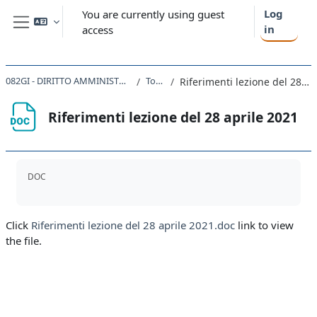
Skip to main content
Log
You are currently using guest
in
access
Side panel
082GI - DIRITTO AMMINISTRATIVO 2020
Topic 6
Riferimenti lezione del 28 aprile 2021
Riferimenti lezione del 28 aprile 2021
Completion requirements
DOC
Click
Riferimenti lezione del 28 aprile 2021.doc
link to view
the file.