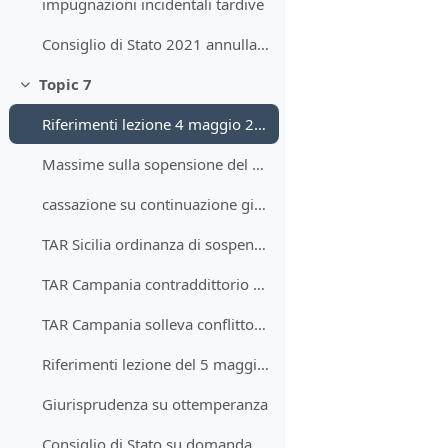
impugnazioni incidentali tardive
Consiglio di Stato 2021 annullamento con rinvio e sentenza a sorpresa
Topic 7
Minimizza
Riferimenti lezione 4 maggio 2021
Massime sulla sopensione del processo
cassazione su continuazione giudizio
TAR Sicilia ordinanza di sospensione
TAR Campania contraddittorio su conflitto negativo di giurisdizione
TAR Campania solleva conflitto negativo di giurisdizone
Riferimenti lezione del 5 maggio 2021
Giurisprudenza su ottemperanza
Consiglio di Stato su domanda di annullamento e ottemperanza