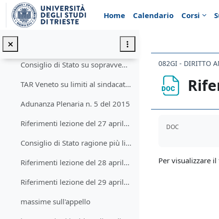
Vai al contenuto principale
TAR Lazio su inadempimento ordinanza istruttoria
Home
Calendario
Corsi
S
Riferimenti lezione del 22 aprile 2021
Topic 6
Minimizza
082GI - DIRITTO 
Consiglio di Stato su sopravvenienze e ragione più liquida
Rife
TAR Veneto su limiti al sindacato della discrezionalità tecnica
Adunanza Plenaria n. 5 del 2015
Aggregazione de
Riferimenti lezione del 27 aprile 2021
DOC
Consiglio di Stato ragione più liquida
Per visualizzare il 
Riferimenti lezione del 28 aprile 2021
Riferimenti lezione del 29 aprile 2021
massime sull'appello