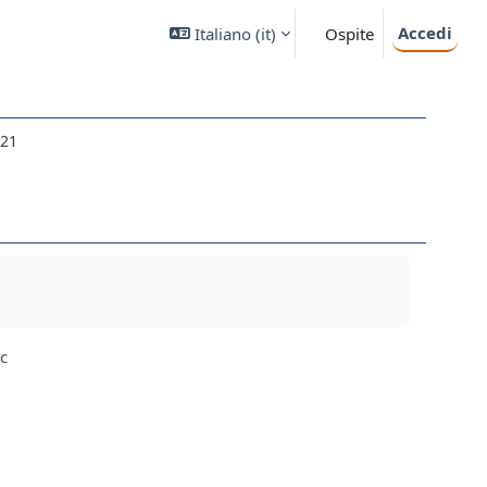
Accedi
Italiano ‎(it)‎
Ospite
021
c